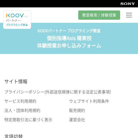
教室検索 / 体験授業
KOOVパートナー プログラミング教室
個別指導Axis 陽東校
プログラミング教室とは
体験授業お申し込みフォーム
カリキュラム紹介
教室の様子
サイト情報
サポート
プライバシーポリシー(外部送信規律に関する法定公表事項）
サービス利用規約
ウェブサイト利用条件
法人・団体利用規約
販売規約
特定商取引法に基づく表示
運営会社
言語切替