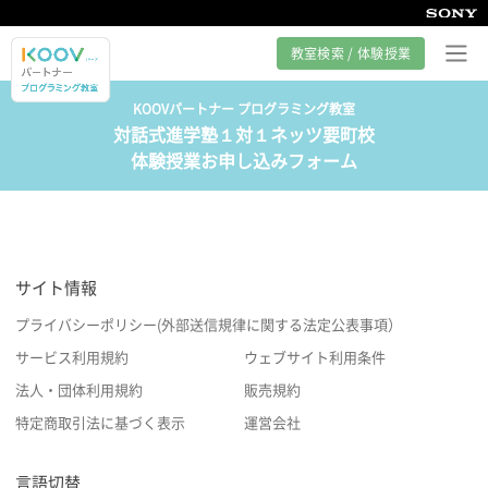
教室検索 / 体験授業
KOOVパートナー プログラミング教室
対話式進学塾１対１ネッツ要町校
プログラミング教室とは
体験授業お申し込みフォーム
カリキュラム紹介
教室の様子
サイト情報
サポート
プライバシーポリシー(外部送信規律に関する法定公表事項）
サービス利用規約
ウェブサイト利用条件
法人・団体利用規約
販売規約
特定商取引法に基づく表示
運営会社
言語切替