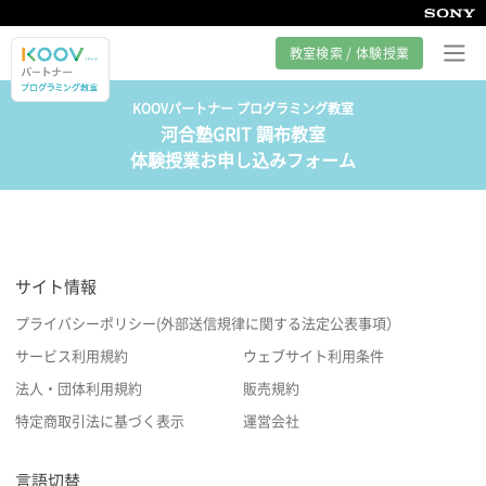
教室検索 / 体験授業
KOOVパートナー プログラミング教室
河合塾GRIT 調布教室
プログラミング教室とは
体験授業お申し込みフォーム
カリキュラム紹介
教室の様子
サイト情報
サポート
プライバシーポリシー(外部送信規律に関する法定公表事項）
サービス利用規約
ウェブサイト利用条件
法人・団体利用規約
販売規約
特定商取引法に基づく表示
運営会社
言語切替