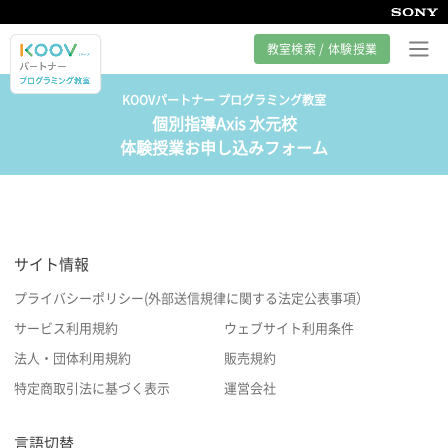
教室検索 / 体験授業
KOOVパートナー プログラミング教室
個別指導Axis 水元校
プログラミング教室とは
体験授業お申し込みフォーム
カリキュラム紹介
教室の様子
サイト情報
サポート
プライバシーポリシー(外部送信規律に関する法定公表事項）
サービス利用規約
ウェブサイト利用条件
法人・団体利用規約
販売規約
特定商取引法に基づく表示
運営会社
言語切替