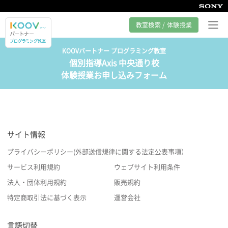
教室検索 / 体験授業
KOOVパートナー プログラミング教室
個別指導Axis 中央通り校
プログラミング教室とは
体験授業お申し込みフォーム
カリキュラム紹介
教室の様子
サイト情報
サポート
プライバシーポリシー(外部送信規律に関する法定公表事項）
サービス利用規約
ウェブサイト利用条件
法人・団体利用規約
販売規約
特定商取引法に基づく表示
運営会社
言語切替