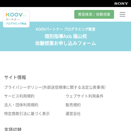
教室検索 / 体験授業
KOOVパートナー プログラミング教室
個別指導Axis 福山校
プログラミング教室とは
体験授業お申し込みフォーム
カリキュラム紹介
教室の様子
サイト情報
サポート
プライバシーポリシー(外部送信規律に関する法定公表事項）
サービス利用規約
ウェブサイト利用条件
法人・団体利用規約
販売規約
特定商取引法に基づく表示
運営会社
言語切替