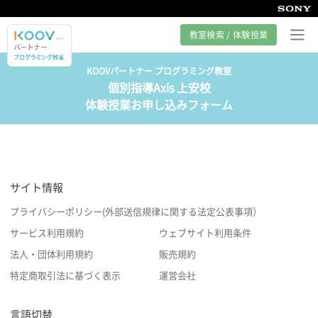
教室検索 / 体験授業
KOOVパートナー プログラミング教室
個別指導Axis 上安校
プログラミング教室とは
体験授業お申し込みフォーム
カリキュラム紹介
教室の様子
サイト情報
サポート
プライバシーポリシー(外部送信規律に関する法定公表事項）
サービス利用規約
ウェブサイト利用条件
法人・団体利用規約
販売規約
特定商取引法に基づく表示
運営会社
言語切替