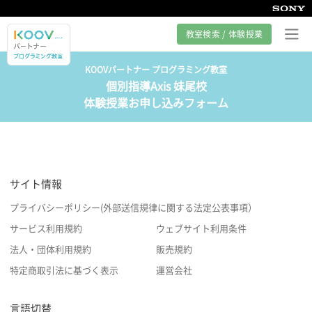
教室検索 / 体験授業
KOOVパートナー プログラミング教室
個別指導Axis 妹尾校
プログラミング教室とは
体験授業お申し込みフォーム
カリキュラム紹介
教室の様子
サイト情報
サポート
プライバシーポリシー(外部送信規律に関する法定公表事項）
サービス利用規約
ウェブサイト利用条件
法人・団体利用規約
販売規約
特定商取引法に基づく表示
運営会社
言語切替