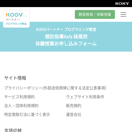
教室検索 / 体験授業
KOOVパートナー プログラミング教室
個別指導Axis 妹尾校
プログラミング教室とは
体験授業お申し込みフォーム
カリキュラム紹介
教室の様子
サイト情報
サポート
プライバシーポリシー(外部送信規律に関する法定公表事項）
サービス利用規約
ウェブサイト利用条件
法人・団体利用規約
販売規約
特定商取引法に基づく表示
運営会社
言語切替