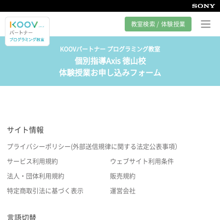
教室検索 / 体験授業
KOOVパートナー プログラミング教室
個別指導Axis 徳山校
プログラミング教室とは
体験授業お申し込みフォーム
カリキュラム紹介
教室の様子
サイト情報
サポート
プライバシーポリシー(外部送信規律に関する法定公表事項）
サービス利用規約
ウェブサイト利用条件
法人・団体利用規約
販売規約
特定商取引法に基づく表示
運営会社
言語切替