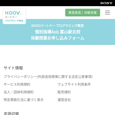
教室検索 / 体験授業
KOOVパートナー プログラミング教室
個別指導Axis 富山駅北校
プログラミング教室とは
体験授業お申し込みフォーム
カリキュラム紹介
教室の様子
サイト情報
サポート
プライバシーポリシー(外部送信規律に関する法定公表事項）
サービス利用規約
ウェブサイト利用条件
法人・団体利用規約
販売規約
特定商取引法に基づく表示
運営会社
言語切替