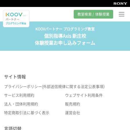
教室検索 / 体験授業
KOOVパートナー プログラミング教室
個別指導Axis 新庄校
プログラミング教室とは
体験授業お申し込みフォーム
カリキュラム紹介
教室の様子
サイト情報
サポート
プライバシーポリシー(外部送信規律に関する法定公表事項）
サービス利用規約
ウェブサイト利用条件
法人・団体利用規約
販売規約
特定商取引法に基づく表示
運営会社
言語切替