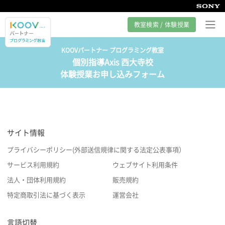
教室検索 / 体験授業
KOOVパートナー プログラミング教室
個別指導Axis 西大寺校
プログラミング教室とは
体験授業お申し込みフォーム
カリキュラム紹介
教室の様子
サイト情報
サポート
プライバシーポリシー(外部送信規律に関する法定公表事項）
サービス利用規約
ウェブサイト利用条件
法人・団体利用規約
販売規約
特定商取引法に基づく表示
運営会社
言語切替