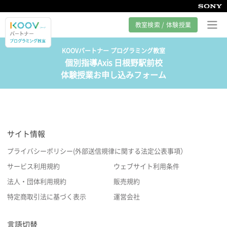
教室検索 / 体験授業
KOOVパートナー プログラミング教室
個別指導Axis 日根野駅前校
プログラミング教室とは
体験授業お申し込みフォーム
カリキュラム紹介
教室の様子
サイト情報
サポート
プライバシーポリシー(外部送信規律に関する法定公表事項）
サービス利用規約
ウェブサイト利用条件
法人・団体利用規約
販売規約
特定商取引法に基づく表示
運営会社
言語切替