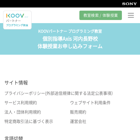
教室検索 / 体験授業
KOOVパートナー プログラミング教室
個別指導Axis 河内長野校
プログラミング教室とは
体験授業お申し込みフォーム
カリキュラム紹介
教室の様子
サイト情報
サポート
プライバシーポリシー(外部送信規律に関する法定公表事項）
サービス利用規約
ウェブサイト利用条件
法人・団体利用規約
販売規約
特定商取引法に基づく表示
運営会社
言語切替