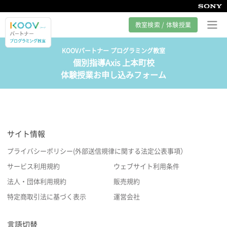
教室検索 / 体験授業
KOOVパートナー プログラミング教室
個別指導Axis 上本町校
プログラミング教室とは
体験授業お申し込みフォーム
カリキュラム紹介
教室の様子
サイト情報
サポート
プライバシーポリシー(外部送信規律に関する法定公表事項）
サービス利用規約
ウェブサイト利用条件
法人・団体利用規約
販売規約
特定商取引法に基づく表示
運営会社
言語切替