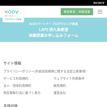
教室検索 / 体験授業
KOOVパートナー プログラミング教室
LAPS 西九条教室
プログラミング教室とは
体験授業お申し込みフォーム
カリキュラム紹介
教室の様子
サイト情報
サポート
プライバシーポリシー(外部送信規律に関する法定公表事項）
サービス利用規約
ウェブサイト利用条件
法人・団体利用規約
販売規約
特定商取引法に基づく表示
運営会社
言語切替