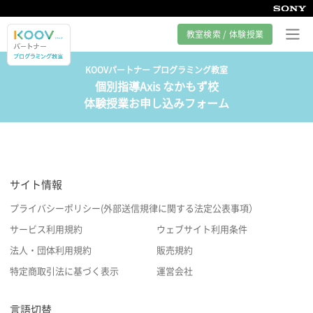
教室検索 / 体験授業
KOOVパートナー プログラミング教室
個別指導Axis なかもず校
プログラミング教室とは
体験授業お申し込みフォーム
カリキュラム紹介
教室の様子
サイト情報
サポート
プライバシーポリシー(外部送信規律に関する法定公表事項）
サービス利用規約
ウェブサイト利用条件
法人・団体利用規約
販売規約
特定商取引法に基づく表示
運営会社
言語切替