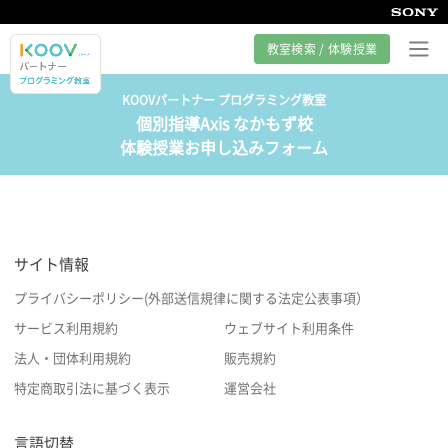
教室検索 / 体験授業
KOOVパートナー プログラミング教室
個別指導Axis なかもず校
プログラミング教室とは
体験授業お申し込みフォーム
カリキュラム紹介
教室の様子
サイト情報
サポート
プライバシーポリシー(外部送信規律に関する法定公表事項）
サービス利用規約
ウェブサイト利用条件
法人・団体利用規約
販売規約
特定商取引法に基づく表示
運営会社
言語切替