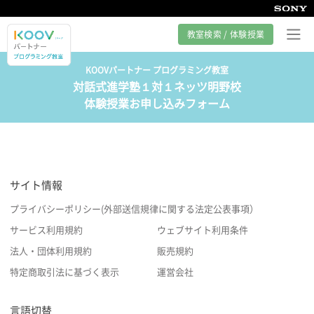
教室検索 / 体験授業
KOOVパートナー プログラミング教室
対話式進学塾１対１ネッツ明野校
プログラミング教室とは
体験授業お申し込みフォーム
カリキュラム紹介
教室の様子
サイト情報
サポート
プライバシーポリシー(外部送信規律に関する法定公表事項）
サービス利用規約
ウェブサイト利用条件
法人・団体利用規約
販売規約
特定商取引法に基づく表示
運営会社
言語切替