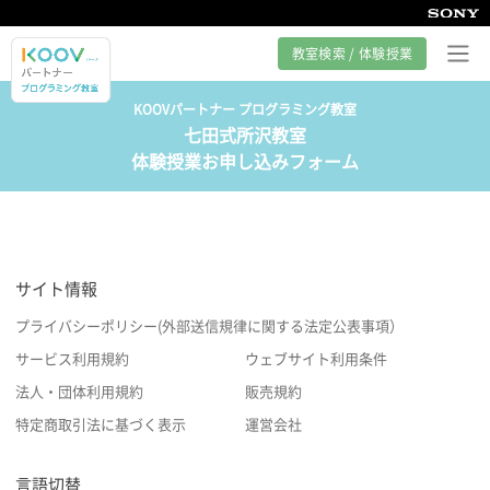
教室検索 / 体験授業
KOOVパートナー プログラミング教室
七田式所沢教室
プログラミング教室とは
体験授業お申し込みフォーム
カリキュラム紹介
教室の様子
サイト情報
サポート
プライバシーポリシー(外部送信規律に関する法定公表事項）
サービス利用規約
ウェブサイト利用条件
法人・団体利用規約
販売規約
特定商取引法に基づく表示
運営会社
言語切替