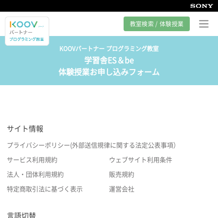
教室検索 / 体験授業
KOOVパートナー プログラミング教室
学習舎ES＆be
プログラミング教室とは
体験授業お申し込みフォーム
カリキュラム紹介
教室の様子
サイト情報
サポート
プライバシーポリシー(外部送信規律に関する法定公表事項）
サービス利用規約
ウェブサイト利用条件
法人・団体利用規約
販売規約
特定商取引法に基づく表示
運営会社
言語切替