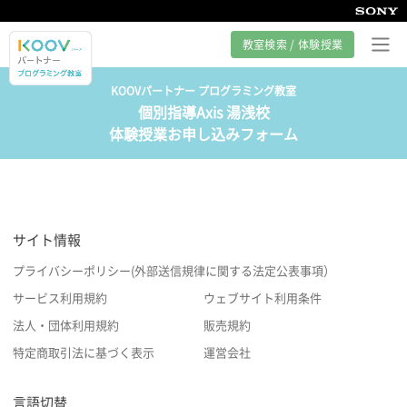
教室検索 / 体験授業
KOOVパートナー プログラミング教室
個別指導Axis 湯浅校
プログラミング教室とは
体験授業お申し込みフォーム
カリキュラム紹介
教室の様子
サイト情報
サポート
プライバシーポリシー(外部送信規律に関する法定公表事項）
サービス利用規約
ウェブサイト利用条件
法人・団体利用規約
販売規約
特定商取引法に基づく表示
運営会社
言語切替