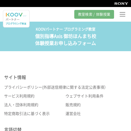
教室検索 / 体験授業
KOOVパートナー プログラミング教室
個別指導Axis 御坊ほんまち校
プログラミング教室とは
体験授業お申し込みフォーム
カリキュラム紹介
教室の様子
サイト情報
サポート
プライバシーポリシー(外部送信規律に関する法定公表事項）
サービス利用規約
ウェブサイト利用条件
法人・団体利用規約
販売規約
特定商取引法に基づく表示
運営会社
言語切替