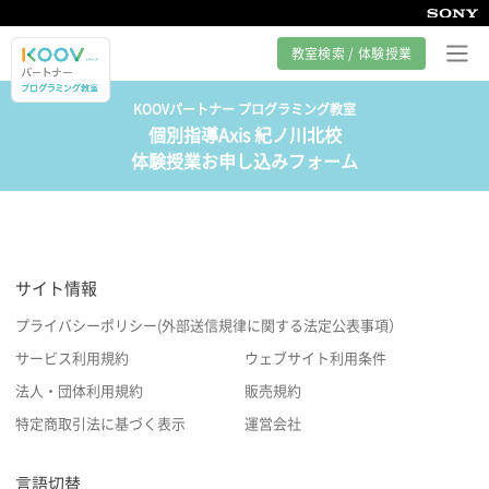
教室検索 / 体験授業
KOOVパートナー プログラミング教室
個別指導Axis 紀ノ川北校
プログラミング教室とは
体験授業お申し込みフォーム
カリキュラム紹介
教室の様子
サイト情報
サポート
プライバシーポリシー(外部送信規律に関する法定公表事項）
サービス利用規約
ウェブサイト利用条件
法人・団体利用規約
販売規約
特定商取引法に基づく表示
運営会社
言語切替