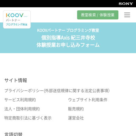
教室検索 / 体験授業
KOOVパートナー プログラミング教室
個別指導Axis 紀三井寺校
プログラミング教室とは
体験授業お申し込みフォーム
カリキュラム紹介
教室の様子
サイト情報
サポート
プライバシーポリシー(外部送信規律に関する法定公表事項）
サービス利用規約
ウェブサイト利用条件
法人・団体利用規約
販売規約
特定商取引法に基づく表示
運営会社
言語切替