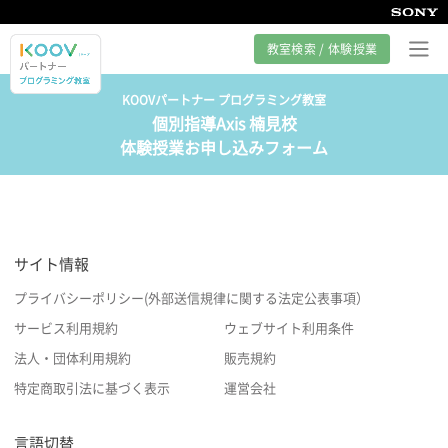
教室検索 / 体験授業
KOOVパートナー プログラミング教室
個別指導Axis 楠見校
プログラミング教室とは
体験授業お申し込みフォーム
カリキュラム紹介
教室の様子
サイト情報
サポート
プライバシーポリシー(外部送信規律に関する法定公表事項）
サービス利用規約
ウェブサイト利用条件
法人・団体利用規約
販売規約
特定商取引法に基づく表示
運営会社
言語切替