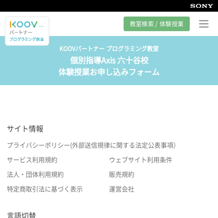
教室検索 / 体験授業
KOOVパートナー プログラミング教室
個別指導Axis 六十谷校
プログラミング教室とは
体験授業お申し込みフォーム
カリキュラム紹介
教室の様子
サイト情報
サポート
プライバシーポリシー(外部送信規律に関する法定公表事項）
サービス利用規約
ウェブサイト利用条件
法人・団体利用規約
販売規約
特定商取引法に基づく表示
運営会社
言語切替