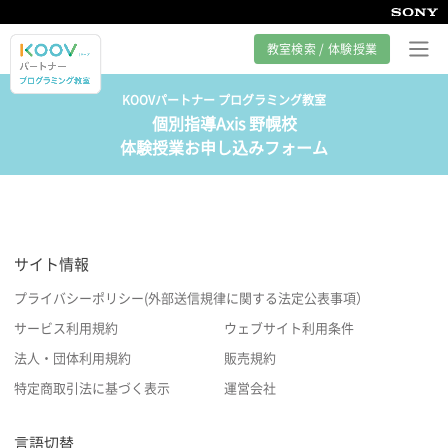
教室検索 / 体験授業
KOOVパートナー プログラミング教室
個別指導Axis 野幌校
プログラミング教室とは
体験授業お申し込みフォーム
カリキュラム紹介
教室の様子
サイト情報
サポート
プライバシーポリシー(外部送信規律に関する法定公表事項）
サービス利用規約
ウェブサイト利用条件
法人・団体利用規約
販売規約
特定商取引法に基づく表示
運営会社
言語切替