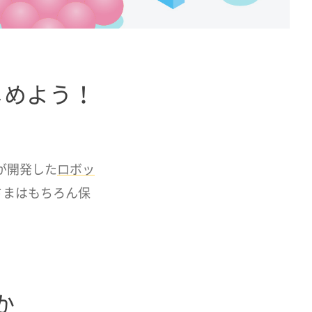
じめよう！
が開発した
ロボッ
さまはもちろん保
か