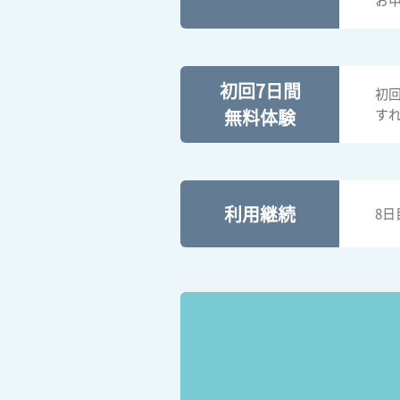
お
初回7日間
初
す
無料体験
利用継続
8