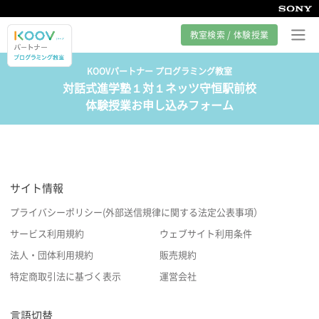
教室検索 / 体験授業
KOOVパートナー プログラミング教室
対話式進学塾１対１ネッツ守恒駅前校
プログラミング教室とは
体験授業お申し込みフォーム
カリキュラム紹介
教室の様子
サイト情報
サポート
プライバシーポリシー(外部送信規律に関する法定公表事項）
サービス利用規約
ウェブサイト利用条件
法人・団体利用規約
販売規約
特定商取引法に基づく表示
運営会社
言語切替