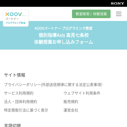
教室検索 / 体験授業
KOOVパートナー プログラミング教室
個別指導Axis 高見七条校
プログラミング教室とは
体験授業お申し込みフォーム
カリキュラム紹介
教室の様子
サイト情報
サポート
プライバシーポリシー(外部送信規律に関する法定公表事項）
サービス利用規約
ウェブサイト利用条件
法人・団体利用規約
販売規約
特定商取引法に基づく表示
運営会社
言語切替