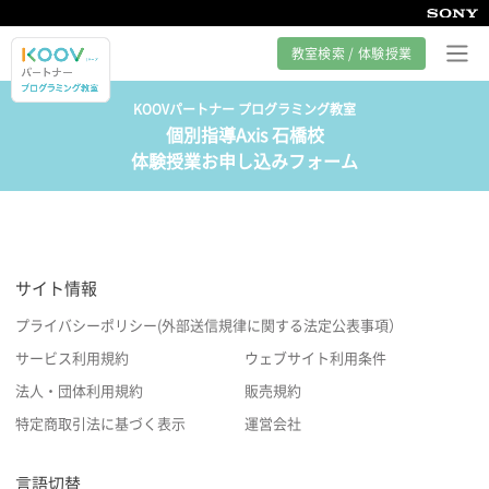
教室検索 / 体験授業
KOOVパートナー プログラミング教室
個別指導Axis 石橋校
プログラミング教室とは
体験授業お申し込みフォーム
カリキュラム紹介
教室の様子
サイト情報
サポート
プライバシーポリシー(外部送信規律に関する法定公表事項）
サービス利用規約
ウェブサイト利用条件
法人・団体利用規約
販売規約
特定商取引法に基づく表示
運営会社
言語切替