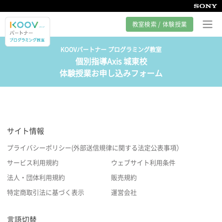
教室検索 / 体験授業
KOOVパートナー プログラミング教室
個別指導Axis 城東校
プログラミング教室とは
体験授業お申し込みフォーム
カリキュラム紹介
教室の様子
サイト情報
サポート
プライバシーポリシー(外部送信規律に関する法定公表事項）
サービス利用規約
ウェブサイト利用条件
法人・団体利用規約
販売規約
特定商取引法に基づく表示
運営会社
言語切替