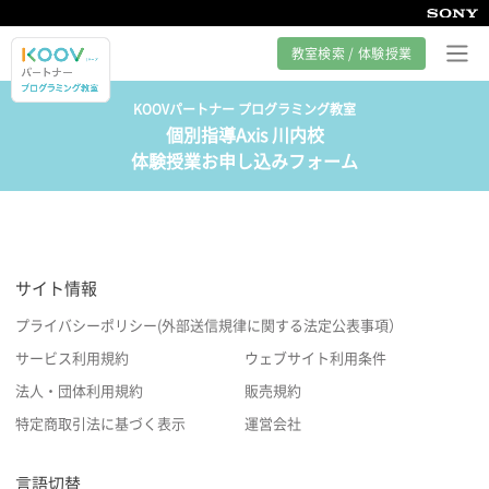
教室検索 / 体験授業
KOOVパートナー プログラミング教室
個別指導Axis 川内校
プログラミング教室とは
体験授業お申し込みフォーム
カリキュラム紹介
教室の様子
サイト情報
サポート
プライバシーポリシー(外部送信規律に関する法定公表事項）
サービス利用規約
ウェブサイト利用条件
法人・団体利用規約
販売規約
特定商取引法に基づく表示
運営会社
言語切替