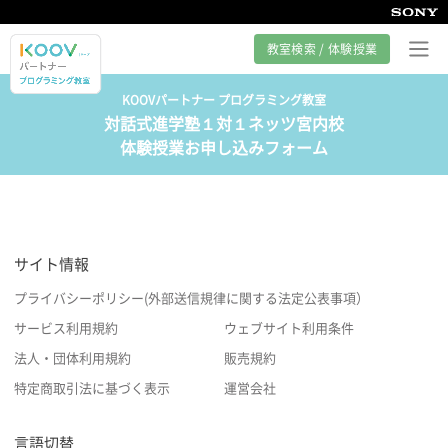
教室検索 / 体験授業
KOOVパートナー プログラミング教室
対話式進学塾１対１ネッツ宮内校
プログラミング教室とは
体験授業お申し込みフォーム
カリキュラム紹介
教室の様子
サイト情報
サポート
プライバシーポリシー(外部送信規律に関する法定公表事項）
サービス利用規約
ウェブサイト利用条件
法人・団体利用規約
販売規約
特定商取引法に基づく表示
運営会社
言語切替