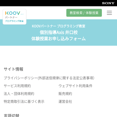
教室検索 / 体験授業
KOOVパートナー プログラミング教室
個別指導Axis 井口校
プログラミング教室とは
体験授業お申し込みフォーム
カリキュラム紹介
教室の様子
サイト情報
サポート
プライバシーポリシー(外部送信規律に関する法定公表事項）
サービス利用規約
ウェブサイト利用条件
法人・団体利用規約
販売規約
特定商取引法に基づく表示
運営会社
言語切替