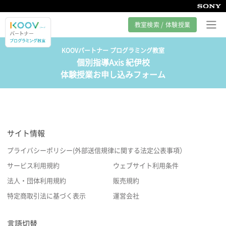
教室検索 / 体験授業
KOOVパートナー プログラミング教室
個別指導Axis 紀伊校
プログラミング教室とは
体験授業お申し込みフォーム
カリキュラム紹介
教室の様子
サイト情報
サポート
プライバシーポリシー(外部送信規律に関する法定公表事項）
サービス利用規約
ウェブサイト利用条件
法人・団体利用規約
販売規約
特定商取引法に基づく表示
運営会社
言語切替