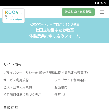
教室検索 / 体験授業
KOOVパートナー プログラミング教室
七田式船橋ふたわ教室
プログラミング教室とは
体験授業お申し込みフォーム
カリキュラム紹介
教室の様子
サイト情報
サポート
プライバシーポリシー(外部送信規律に関する法定公表事項）
サービス利用規約
ウェブサイト利用条件
法人・団体利用規約
販売規約
特定商取引法に基づく表示
運営会社
言語切替