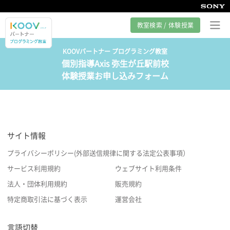
教室検索 / 体験授業
KOOVパートナー プログラミング教室
個別指導Axis 弥生が丘駅前校
プログラミング教室とは
体験授業お申し込みフォーム
カリキュラム紹介
教室の様子
サイト情報
サポート
プライバシーポリシー(外部送信規律に関する法定公表事項）
サービス利用規約
ウェブサイト利用条件
法人・団体利用規約
販売規約
特定商取引法に基づく表示
運営会社
言語切替