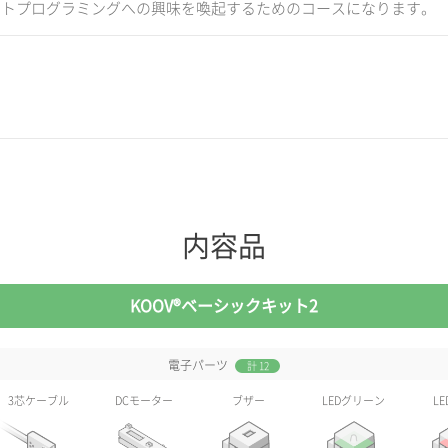
ットプログラミングへの興味を喚起するためのコースになります。
内容品
KOOV®ベーシックキット2
電子パーツ
計 12
3芯ケーブル
DCモーター
ブザー
LEDグリーン
L