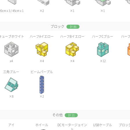
20cm x 3 / 45cm x 1
×2
×1
×1
ブロック
計 86
キューブホワイト
ハーフAイエロー
ハーフBイエロー
ハーフCブルー
ハーフ
x4
×4
×4
×12
三角ブルー
ビームパープル
×8
×2
その他
計 21
アイ
ホイール
DCモータージョイン
USBケーブル
ブロッ
ト