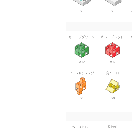
×1
×1
キューブグリーン
キューブレッド
×12
×12
ハーフDオレンジ
三角イエロー
×4
×8
ベーストレー
回転軸