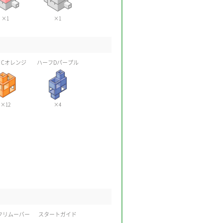
×1
×1
Cオレンジ
ハーフDパープル
×12
×4
クリムーバー
スタートガイド