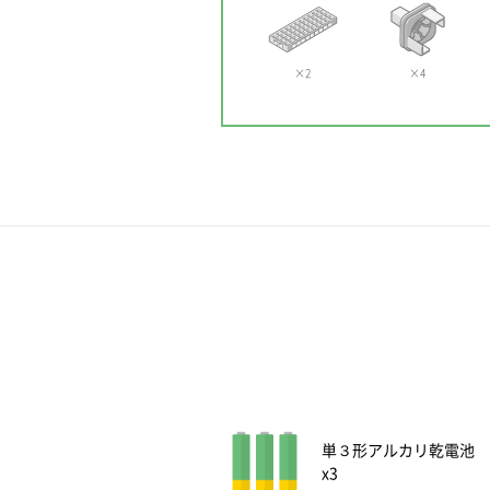
×2
×4
単３形アルカリ乾電池
x3