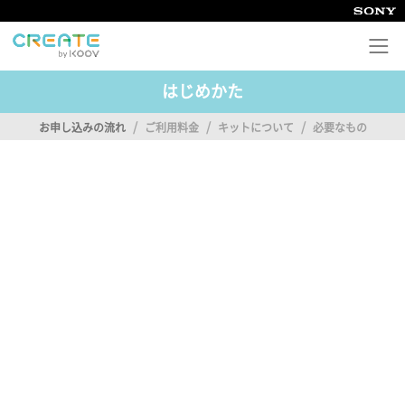
はじめかた
CREATE by KOOV トップ
/
/
/
お申し込みの流れ
ご利用料金
キットについて
必要なもの
コンテンツについて
はじめかた
よくある質問
STEAM教育通信
申し込む