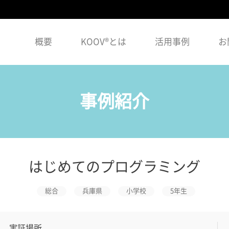
概要
KOOV®とは
活用事例
お
事例紹介
はじめてのプログラミング
総合
兵庫県
小学校
5年生
実証場所