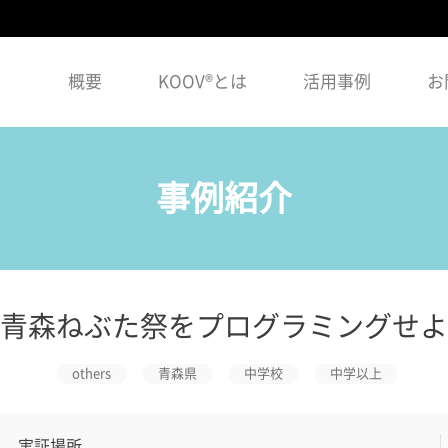
概要
KOOV®とは
活用事例
お
事例紹介
青森ねぶた祭をプログラミングせよ
others
青森県
中学校
中学以上
実証場所