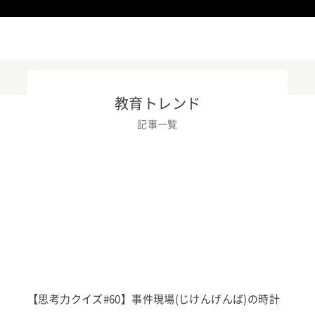
教育トレンド
記事一覧
ニュースリリース
KOOV
イベント・活用事例
教育トレンド
【思考力クイズ#60】事件現場(じけんげんば)の時計