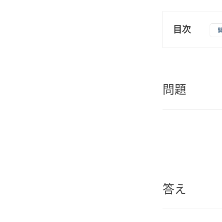
目次
1
問題
2
答え
問題
答え