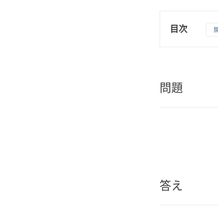
目次
1
問題
2
答え
問題
答え