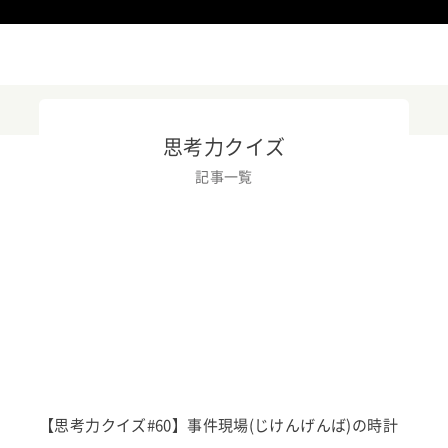
思考力クイズ
記事一覧
ニュースリリース
KOOV
イベント・活用事例
教育トレンド
【思考力クイズ#60】事件現場(じけんげんば)の時計