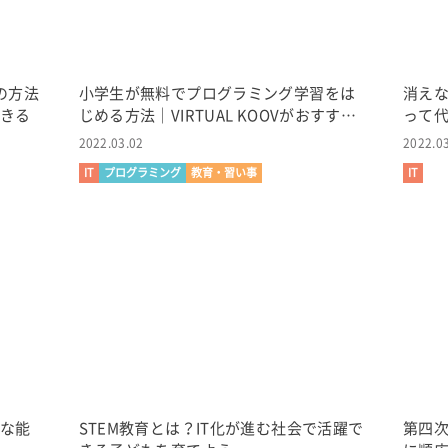
の方法
小学生が無料でプログラミング学習をは
消えな
できる
じめる方法｜VIRTUAL KOOVがおすす
って
め！
2022.03.02
2022.0
IT
プログラミング
教育・習い事
IT
要な能
STEM教育とは？IT化が進む社会で活躍で
第四