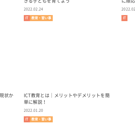
きる子どもを育てよう
に順
2022.02.24
2022.0
IT
教育・習い事
IT
る現状か
ICT教育とは｜メリットやデメリットを簡
単に解説！
2022.01.20
IT
教育・習い事