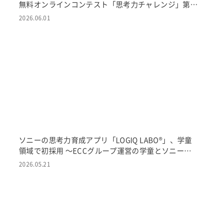
無料オンラインコンテスト「思考力チャレンジ」第2
回開催決定 〜情報読解・空間認識・探索を通じて、
2026.06.01
一人ひとりの思考の特長を可視化。団体受付を開始
し、今年はスマートフォン対応も予定〜
ソニーの思考力育成アプリ「LOGIQ LABO®」、学童
領域で初採用 〜ECCグループ運営の学童とソニー・
グローバルエデュケーションが、次世代型探究学習カ
2026.05.21
リキュラムを共同開発～