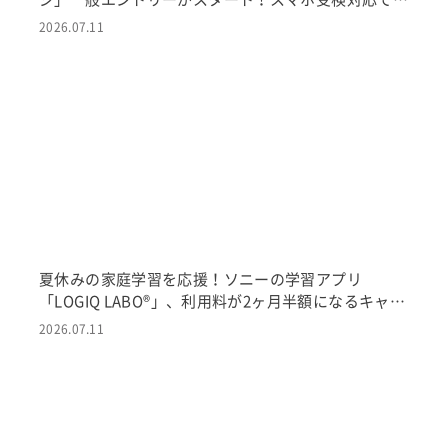
らに手軽に 〜5歳から大人まで参加可能！「考える
2026.07.11
力」を可視化・分析するコンテスト〜
夏休みの家庭学習を応援！ソニーの学習アプリ
「LOGIQ LABO®」、利用料が2ヶ月半額になるキャン
ペーンを7月11日より実施 〜7月18日より開催される
2026.07.11
「第2回思考力チャレンジ」の対策にも〜