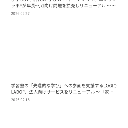
ラボ®が年長~小1向け問題を拡充しリニューアル 〜こ
とば・かず・生活の基礎を遊ぶ感覚で、音声読み上げ
2026.02.27
で文字が読めなくても挑戦できる〜
学習塾の「先進的な学び」への参画を支援するLOGIQ
LABO®、法人向けサービスをリニューアル 〜「家庭
学習向け紹介プラン」を新たに追加し、家庭学習で塾
2026.02.18
の学習効果向上と新たな収益機会の創出へ 〜