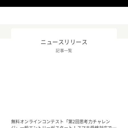
ニュースリリース
記事一覧
ニュースリリース
KOOV
イベント・活用事例
教育トレンド
無料オンラインコンテスト「第2回思考力チャレン
ジ」一般エントリーがスタート！スマホ受検対応でさ