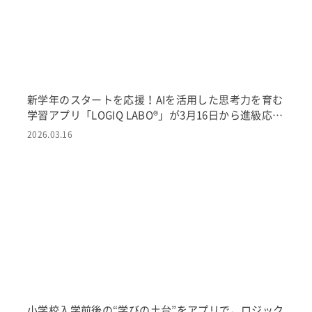
新学年のスタートを応援！AIを活用した思考力を育む
学習アプリ「LOGIQ LABO®」が3月16日から進級応援
キャンペーンを実施 〜小学校の新年度に向けた学び
2026.03.16
を始めやすく。期間中の申込みで2か月半額〜
小学校入学前後の“学びの土台”をアプリで。ロジック